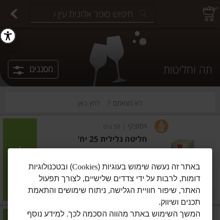
יצוחים במשקל
פיצוחים ארוזים
פירות יבשים ארוזים
פירות יבשים במשקל
תבלינים במשקל
תבלינים ארוזים
ירקות
עלים ועשבי תיבול
עלים ועשבי תיבול
estions.
תה וחליטות
מסננים
לא מצאתם ?
לחץ כאן
ויסוצקי
|
50 גרם
חליטה גלילית 25 יח'
הוסיפו
באתר זה נעשה שימוש בעוגיות (
Cookies
) ובטכנולוגיות
דומות, לרבות על ידי צדדים שלישיים, לצורך תפעול
מחיר מבצע
₪21.90
₪17.90
האתר, שיפור חוויית הגלישה, ניתוח שימושים והתאמת
במבצע! ₪17.90
₪43.80 ל-100 גרם
תכנים ושיווק.
המשך השימוש באתר מהווה הסכמה לכך. למידע נוסף
ויסוצקי