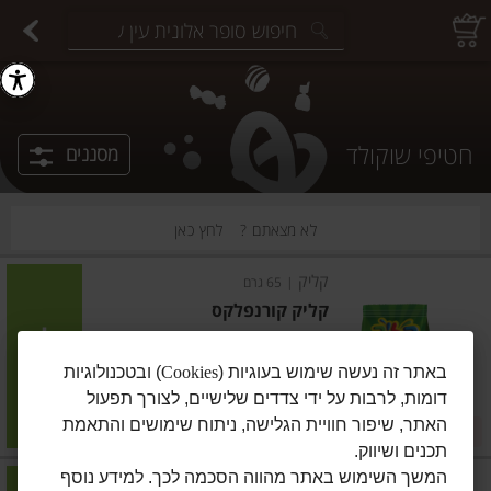
יצוחים במשקל
פיצוחים ארוזים
פירות יבשים ארוזים
פירות יבשים במשקל
תבלינים במשקל
תבלינים ארוזים
ירקות
עלים ועשבי תיבול
עלים ועשבי תיבול
estions.
חטיפי שוקולד
מסננים
לא מצאתם ?
לחץ כאן
קליק
|
65 גרם
קליק קורנפלקס
הוסיפו
באתר זה נעשה שימוש בעוגיות (
Cookies
) ובטכנולוגיות
דומות, לרבות על ידי צדדים שלישיים, לצורך תפעול
מחיר מחירון
₪7.90
האתר, שיפור חוויית הגלישה, ניתוח שימושים והתאמת
3 ב-₪22
₪12.15 ל-100 גרם
תכנים ושיווק.
המשך השימוש באתר מהווה הסכמה לכך. למידע נוסף
קליק
|
65 גרם