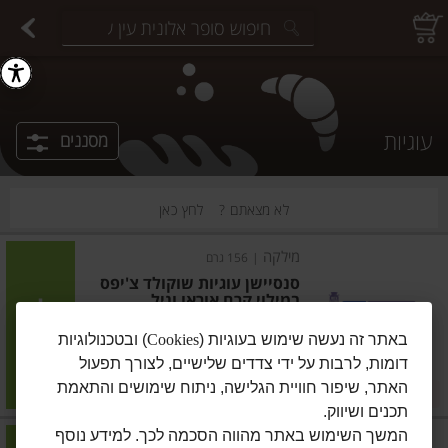
יצוחים במשקל
פיצוחים ארוזים
פירות יבשים ארוזים
פירות יבשים במשקל
תבלינים במשקל
תבלינים ארוזים
ירקות
עלים ועשבי תיבול
עלים ועשבי תיבול
estions.
עוגיות
מסננים
לא מצאתם ?
לחץ כאן
מילקה
|
156 גרם
סנסיישן עוגיות שוקולד צ'יפס
במילוי קרם אוראו וניל
הוסיפו
באתר זה נעשה שימוש בעוגיות (
Cookies
) ובטכנולוגיות
דומות, לרבות על ידי צדדים שלישיים, לצורך תפעול
מחיר מחירון
₪14.90
האתר, שיפור חוויית הגלישה, ניתוח שימושים והתאמת
2 ב-₪27.90
₪9.55 ל-100 גרם
תכנים ושיווק.
המשך השימוש באתר מהווה הסכמה לכך. למידע נוסף
לוטוס
|
150 גרם