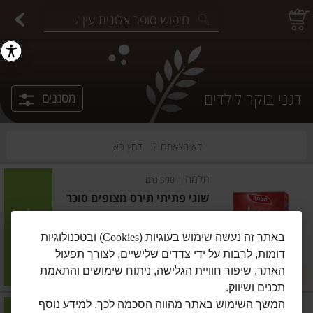
יצוחים במשקל
פיצוחים ארוזים
פירות יבשים ארוזים
פירות יבשים במשקל
תבלינים במשקל
תבלינים ארוזים
ירקות
עלים ועשבי תיבול
עלים ועשבי תיבול
estions.
דגני בוקר לילדים
מסננים
לא מצאתם ?
לחץ כאן
תלמה
|
500 גרם
שוגי פתיתי תירס מצופים סוכר
הוסיפו
באתר זה נעשה שימוש בעוגיות (
Cookies
) ובטכנולוגיות
דומות, לרבות על ידי צדדים שלישיים, לצורך תפעול
מחיר מבצע
₪23.90
₪20.90
האתר, שיפור חוויית הגלישה, ניתוח שימושים והתאמת
במבצע! ₪20.90
₪4.78 ל-100 גרם
תכנים ושיווק.
המשך השימוש באתר מהווה הסכמה לכך. למידע נוסף
נסטלה
|
450 גרם