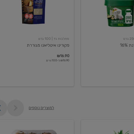
מחלבות גד
| 100 גרם
16%
פקורינו איטליאנו מגוררת
₪16.90
₪16.90 ל-100 גרם
למוצרים נוספים
קיווי
גידול