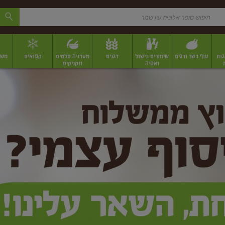
גות
עוף בשר ודגים
שימורים בישול
דגנים
מעדניה סלטים
קפואים
משק
ואפיה
ונקניקים
 יבשים ארוזים
פירות יבשים במשקל
תבלינים
תבלינים במשקל
תבלינים ארוז