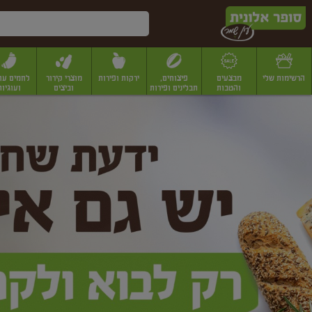
דלג לתוכן הראשי
דלג לתפריט התחתון
דלג לתפריט הקטגוריות
הרשימות שלי
מבצעים
פיצוחים,
ירקות ופירות
מוצרי קירור
לחמים עו
והטבות
תבלינים ופירות
וביצים
ועוגיות
ופר
יבשים
יצוחים, שקדים ואגוזים
פיצוחים במשקל
פיצוחים ארוזים
פירות יבשים
פירות
לונית
ין
מר
ף
בית