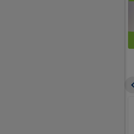
קנו
קנו
ממוצרי
2
תחליפי
יח'
חלב
אורז