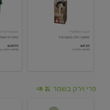
תנובה
| 800 מ"ל
משק צוריאל
| 250 גרם
משקה חלב בטעם וניל
בולגרית מעודנת 
₪28.90
₪8.20
₪1.03 ל-100 מ"ל
₪11.56 ל-100 גרם
פרי וירק בשמר 🍌🥑
מלפפון
אננס