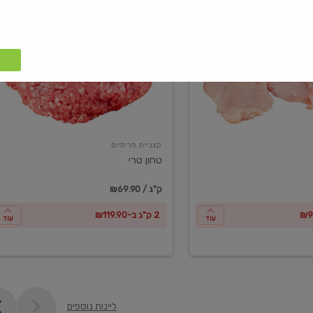
טחון
טרי
קצביית פרימיום
טחון טרי
₪69.90 / ק"ג
2 ק"ג ב-₪119.90
עוד
עוד
ליינות נוספים