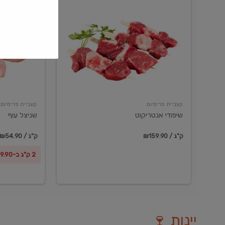
שיפודי
שניצל
אנטריקוט
עוף
קצביית פרימיום
קצביית פרימיום
שיפודי אנטריקוט
שניצל עוף
₪159.90 / ק"ג
₪54.90 / ק"ג
2 ק"ג ב-₪99.90
יינות 🍷