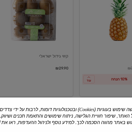
ישראלי
קיווי גידול ישראלי
ון
₪29.90
₪3
10% הנחה
עוד
ה שימוש בעוגיות (
Cookies
) ובטכנולוגיות דומות, לרבות על ידי צדדים
האתר, שיפור חוויית הגלישה, ניתוח שימושים והתאמת תכנים ושיווק.
למוצרים נוספים
 באתר מהווה הסכמה לכך. למידע נוסף ולניהול ההעדפות, ראו את [