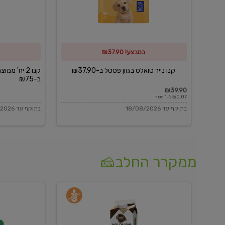
פסטל
כביסה
ב-₪37.90
וגיהוץ
של
במבצע! ₪37.90
כביסכל
ב-₪75
קנו נייר טואלט בגוון פסטל ב-₪37.90
קנו 2 יח' מ
ב-₪75
₪39.90
₪0.07 ל-1 מטר
בתוקף עד 18/08/2026
בתוקף עד 18/08/2026
ממקרר החלב🧀
משקה
בולגרית
חלב
מעודנת
בטעם
16%
וניל