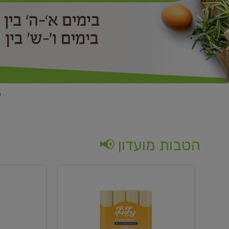
הטבות מועדון 📢
קנו
קנו
נייר
2
טואלט
יח'
בגוון
ממוצרי