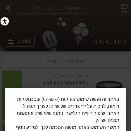
יצוחים במשקל
פיצוחים ארוזים
פירות יבשים ארוזים
פירות יבשים במשקל
תבלינים במשקל
תבלינים ארוזים
ירקות
עלים ועשבי תיבול
עלים ועשבי תיבול
estions.
גלידות אישיות
מסננים
לא מצאתם ?
לחץ כאן
בן & ג'ריס
|
150 מ"ל
גלידה דולצ'ה דה לצ'ה
הוסיפו
באתר זה נעשה שימוש בעוגיות (
Cookies
) ובטכנולוגיות
דומות, לרבות על ידי צדדים שלישיים, לצורך תפעול
מחיר מחירון
₪12.90
האתר, שיפור חוויית הגלישה, ניתוח שימושים והתאמת
2 ב-₪22
₪8.60 ל-100 מ"ל
תכנים ושיווק.
המשך השימוש באתר מהווה הסכמה לכך. למידע נוסף
בן & ג'ריס
|
80 מ"ל