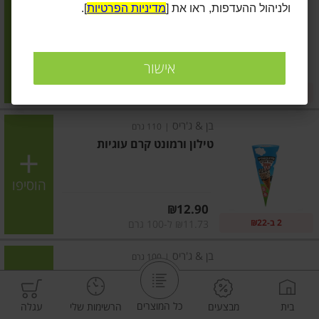
ולניהול ההעדפות, ראו את [
מדיניות הפרטיות
].
גלידה וויצ' בצק עוגיות
הוסיפו
אישור
מחיר מחירון
₪13.90
2 ב-₪22
₪17.38 ל-100 מ"ל
בן & ג'ריס
|
110 גרם
טילון ורמונט קרם עוגיות
הוסיפו
מחיר מחירון
₪12.90
2 ב-₪22
₪11.73 ל-100 גרם
בן & ג'ריס
|
100 גרם
גלידת שמנת משובחת עם וניל
בצק עוגיות שוקולד צ'יפס
כל המוצרים
בית
מבצעים
הרשימות שלי
עגלה
הוסיפו