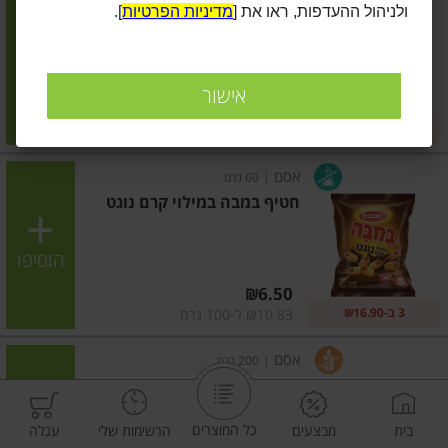
ולניהול ההעדפות, ראו את [
מדיניות הפרטיות
].
ביסלי גריל
הוסיפו
אישור
מחיר מחירון
₪5.50
5 ב-₪24
₪10.00 ל-100 גרם
אסם
|
60 גרם
חטיף במבה במילוי קרם נוגט
הוסיפו
מחיר מחירון
₪6.50
3 ב-₪16.90
₪10.83 ל-100 גרם
אסם
|
200 גרם
חטיף במבה
כל המוצרים
בית
מבצעים
הרשימות שלי
עגלה
הוסיפו