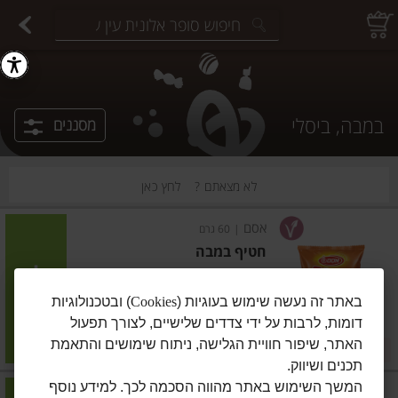
יצוחים במשקל
פיצוחים ארוזים
פירות יבשים ארוזים
פירות יבשים במשקל
תבלינים במשקל
תבלינים ארוזים
ירקות
עלים ועשבי תיבול
עלים ועשבי תיבול
estions.
במבה, ביסלי
מסננים
לא מצאתם ?
לחץ כאן
אסם
|
60 גרם
חטיף במבה
הוסיפו
באתר זה נעשה שימוש בעוגיות (
Cookies
) ובטכנולוגיות
דומות, לרבות על ידי צדדים שלישיים, לצורך תפעול
מחיר מחירון
₪5.50
האתר, שיפור חוויית הגלישה, ניתוח שימושים והתאמת
5 ב-₪24
₪9.17 ל-100 גרם
תכנים ושיווק.
המשך השימוש באתר מהווה הסכמה לכך. למידע נוסף
אסם
|
55 גרם