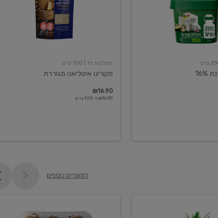
מחלבות גד
| 100 גרם
16%
פקורינו איטליאנו מגוררת
₪16.90
₪16.90 ל-100 גרם
למוצרים נוספים
קיווי
גידול