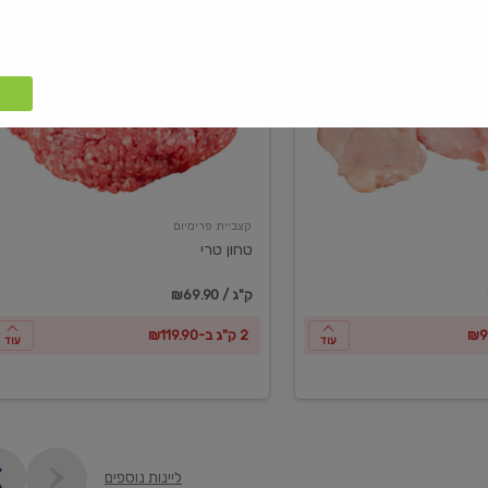
טחון
טרי
קצביית פרימיום
טחון טרי
₪69.90 / ק"ג
2 ק"ג ב-₪119.90
עוד
עוד
ליינות נוספים