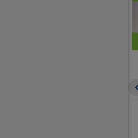
קנו
קנו
ממוצרי
2
תחליפי
יח'
חלב
אורז