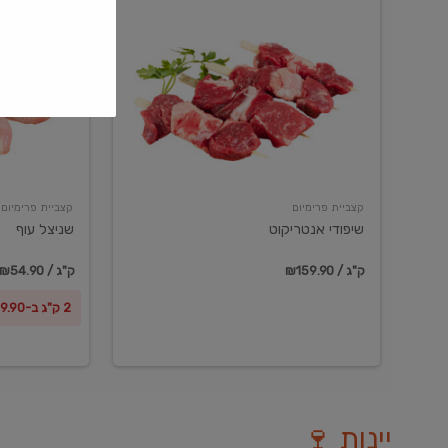
שיפודי
שניצל
אנטריקוט
עוף
קצביית פרימיום
קצביית פרימיום
שיפודי אנטריקוט
שניצל עוף
₪159.90 / ק"ג
₪54.90 / ק"ג
2 ק"ג ב-₪99.90
יינות 🍷