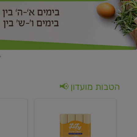
הטבות מועדון 📢
קנו
קנו
נייר
2
טואלט
יח'
בגוון
ממוצרי