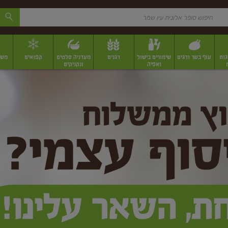
גות
עוף בשר ודגים
שימורים בישול
דגנים
מעדניה סלטים
קפואים
משק
ואפיה
ונקניקים
 יבשים ארוזים
פירות יבשים במשקל
תבלינים
תבלינים במשקל
תבלינים ארוז