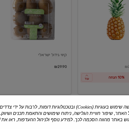
ישראלי
קיווי גידול ישראלי
ון
₪29.90
₪3
10% הנחה
עוד
ה שימוש בעוגיות (
Cookies
) ובטכנולוגיות דומות, לרבות על ידי צדדים
האתר, שיפור חוויית הגלישה, ניתוח שימושים והתאמת תכנים ושיווק.
למוצרים נוספים
 באתר מהווה הסכמה לכך. למידע נוסף ולניהול ההעדפות, ראו את [