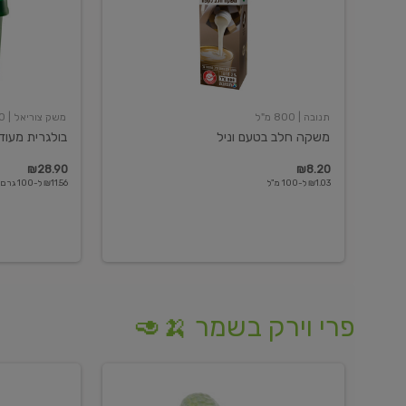
תנובה
| 800 מ"ל
משק צוריאל
| 250 גרם
משקה חלב בטעם וניל
בולגרית מעודנת 
₪28.90
₪8.20
₪1.03 ל-100 מ"ל
₪11.56 ל-100 גרם
פרי וירק בשמר 🍌🥑
מלפפון
אננס