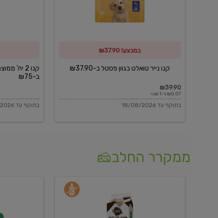
פסטל
כביסה
ב-₪37.90
וגיהוץ
של
במבצע! ₪37.90
כביסכל
ב-₪75
קנו נייר טואלט בגוון פסטל ב-₪37.90
קנו 2 יח' מ
ב-₪75
₪39.90
₪0.07 ל-1 מטר
בתוקף עד 18/08/2026
בתוקף עד 18/08/2026
ממקרר החלב🧀
משקה
בולגרית
חלב
מעודנת
בטעם
16%
וניל