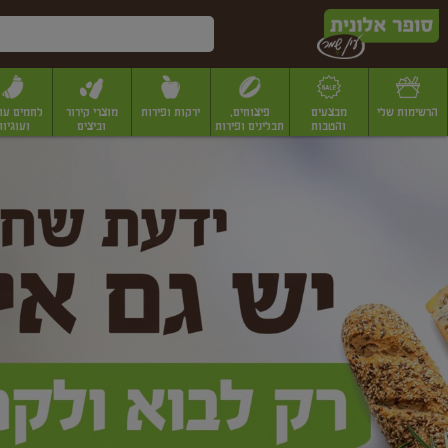
דלג לתוכן הראשי
דלג לתפריט התחתון
דלג לתפריט הקטגוריות
הרשימות שלי
מבצעים
פיצוחים,
ירקות ופירות
מוצרי קירור
לחמים עו
והטבות
תבלינים ופירות
וביצים
ועוגיות
ופר
יבשים
יצוחים, שקדים ואגוזים
פיצוחים במשקל
פיצוחים ארוזים
פירות יבשים
פירות
לונית
ין
מר
ף
בית