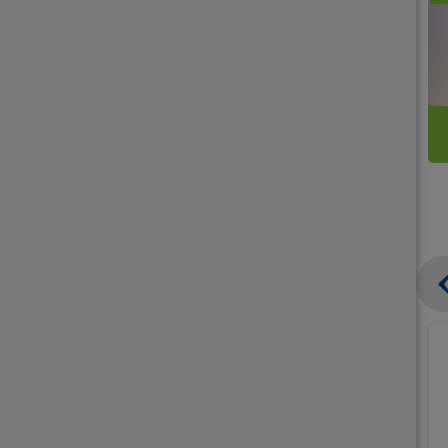
קנו
קנו
ממוצרי
2
תחליפי
יח'
חלב
אורז