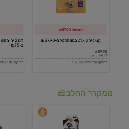
פסטל
כביסה
ב-₪37.90
וגיהוץ
של
במבצע! ₪37.90
כביסכל
ב-₪75
קנו נייר טואלט בגוון פסטל ב-₪37.90
קנו 2 יח' מ
ב-₪75
₪39.90
₪0.07 ל-1 מטר
בתוקף עד 18/08/2026
בתוקף עד 18/08/2026
ממקרר החלב🧀
משקה
בולגרית
חלב
מעודנת
בטעם
16%
וניל