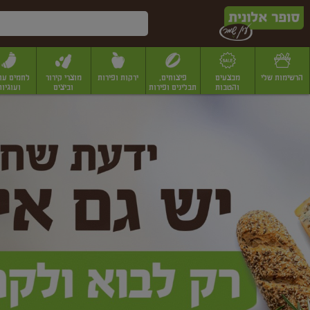
דלג לתוכן הראשי
דלג לתפריט התחתון
דלג לתפריט הקטגוריות
הרשימות שלי
מבצעים
פיצוחים,
ירקות ופירות
מוצרי קירור
לחמים עו
והטבות
תבלינים ופירות
וביצים
ועוגיות
ופר
יבשים
יצוחים, שקדים ואגוזים
פיצוחים במשקל
פיצוחים ארוזים
פירות יבשים
פירות
לונית
ין
מר
ף
בית