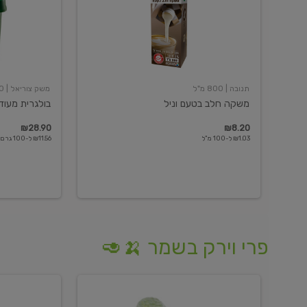
תנובה
| 800 מ"ל
משק צוריאל
| 250 גרם
משקה חלב בטעם וניל
בולגרית מעודנת 
₪28.90
₪8.20
₪1.03 ל-100 מ"ל
₪11.56 ל-100 גרם
פרי וירק בשמר 🍌🥑
מלפפון
אננס