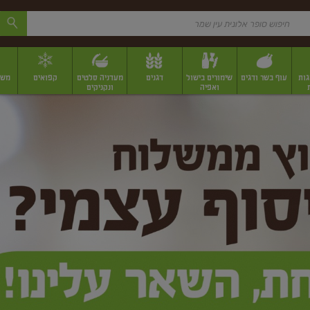
גות
עוף בשר ודגים
שימורים בישול
דגנים
מעדניה סלטים
קפואים
משק
ואפיה
ונקניקים
 יבשים ארוזים
פירות יבשים במשקל
תבלינים
תבלינים במשקל
תבלינים ארוז