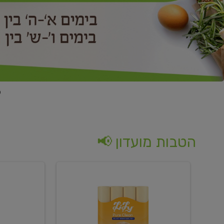
הטבות מועדון 📢
קנו
קנו
נייר
2
טואלט
יח'
בגוון
ממוצרי