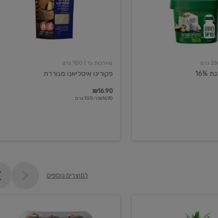
מחלבות גד
| 100 גרם
16%
פקורינו איטליאנו מגוררת
₪16.90
₪16.90 ל-100 גרם
למוצרים נוספים
קיווי
גידול