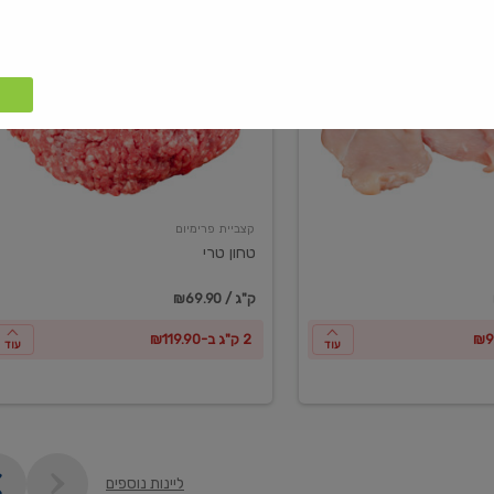
טחון
טרי
קצביית פרימיום
טחון טרי
₪69.90 / ק"ג
2 ק"ג ב-₪119.90
עוד
עוד
ליינות נוספים