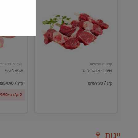
שיפודי
שניצל
אנטריקוט
עוף
קצביית פרימיום
קצביית פרימיום
שיפודי אנטריקוט
שניצל עוף
₪159.90 / ק"ג
₪54.90 / ק"ג
2 ק"ג ב-₪99.90
יינות 🍷