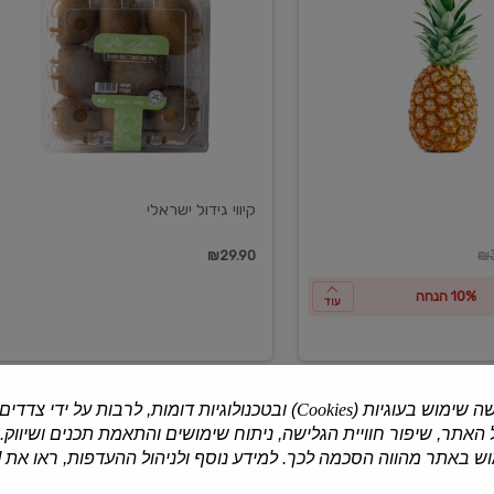
ישראלי
קיווי גידול ישראלי
ון
₪29.90
₪3
10% הנחה
עוד
ה שימוש בעוגיות (
Cookies
) ובטכנולוגיות דומות, לרבות על ידי צדדים
האתר, שיפור חוויית הגלישה, ניתוח שימושים והתאמת תכנים ושיווק.
למוצרים נוספים
 באתר מהווה הסכמה לכך. למידע נוסף ולניהול ההעדפות, ראו את [