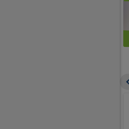
קנו
קנו
ממוצרי
2
תחליפי
יח'
חלב
אורז