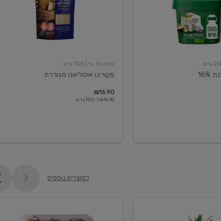
מחלבות גד
| 100 גרם
16%
פקורינו איטליאנו מגוררת
₪16.90
₪16.90 ל-100 גרם
למוצרים נוספים
קיווי
גידול