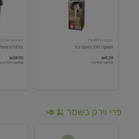
תנובה
| 800 מ"ל
משק צוריאל
| 250 גרם
משקה חלב בטעם וניל
בולגרית מעודנת 
₪28.90
₪8.20
₪1.03 ל-100 מ"ל
₪11.56 ל-100 גרם
פרי וירק בשמר 🍌🥑
מלפפון
אננס