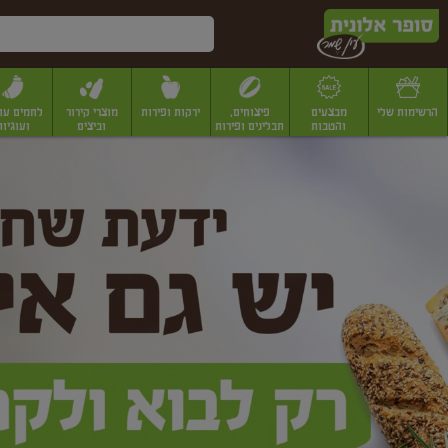
דלג לתוכן הראשי
דלג לתפריט התחתון
דלג לתפריט הקטגוריות
הרשימות שלי
מבצעים
פיצוחים,
ירקות ופירות
מוצרי קירור
לחמים עו
והטבות
תבלינים ופירות
וביצים
ועוגיות
ופר
יבשים
יצוחים, שקדים ואגוזים
פיצוחים במשקל
פיצוחים ארוזים
פירות יבשים
פירות
לונית
ין
מר
ף
בית