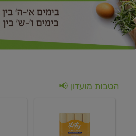
הטבות מועדון 📢
קנו
קנו
נייר
2
טואלט
יח'
בגוון
ממוצרי