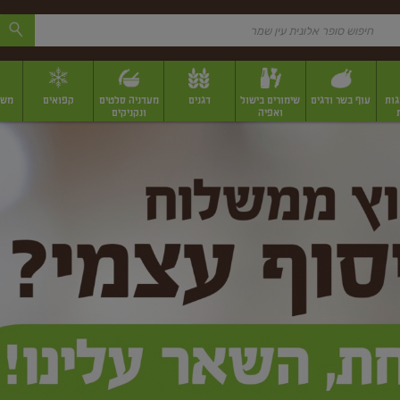
גות
עוף בשר ודגים
שימורים בישול
דגנים
מעדניה סלטים
קפואים
משק
ואפיה
ונקניקים
 יבשים ארוזים
פירות יבשים במשקל
תבלינים
תבלינים במשקל
תבלינים ארוז