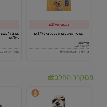
פסטל
כביסה
ב-₪37.90
וגיהוץ
של
במבצע! ₪37.90
כביסכל
ב-₪75
קנו נייר טואלט בגוון פסטל ב-₪37.90
קנו 2 יח' מ
ב-₪75
₪39.90
₪0.07 ל-1 מטר
בתוקף עד 18/08/2026
בתוקף עד 18/08/2026
ממקרר החלב🧀
משקה
בולגרית
חלב
מעודנת
בטעם
16%
וניל