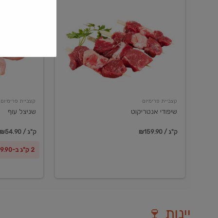
שיפודי
שניצל
אנטריקוט
עוף
קצביית פרימיום
קצביית פרימיום
שיפודי אנטריקוט
שניצל עוף
₪159.90 / ק"ג
₪54.90 / ק"ג
2 ק"ג ב-₪99.90
יינות 🍷