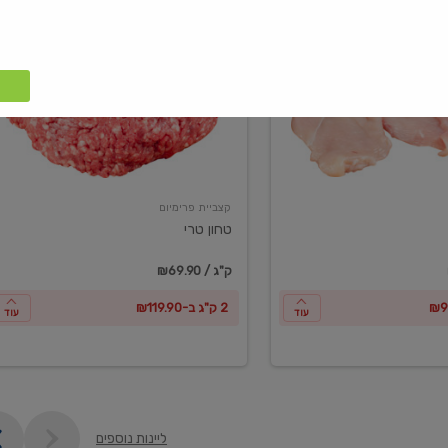
טחון
טרי
קצביית פרימיום
טחון טרי
₪69.90 / ק"ג
2 ק"ג ב-₪119.90
עוד
עוד
ליינות נוספים