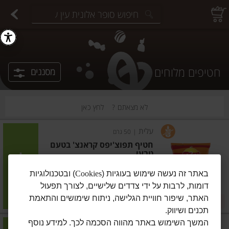
יצוחים במשקל
פיצוחים ארוזים
פירות יבשים ארוזים
פירות יבשים במשקל
תבלינים במשקל
תבלינים ארוזים
ירקות
עלים ועשבי תיבול
עלים ועשבי תיבול
estions.
חטיפים מלוחים
מסננים
לא מצאתם ?
לחץ כאן
עלית
|
50 גרם
חטיף תפוצ'יפס קראנצ' בטעם
טבעי
הוסיפו
באתר זה נעשה שימוש בעוגיות (
Cookies
) ובטכנולוגיות
דומות, לרבות על ידי צדדים שלישיים, לצורך תפעול
מחיר מחירון
₪4.90
האתר, שיפור חוויית הגלישה, ניתוח שימושים והתאמת
5 ב-₪20
₪9.80 ל-100 גרם
תכנים ושיווק.
המשך השימוש באתר מהווה הסכמה לכך. למידע נוסף
עלית
|
50 גרם