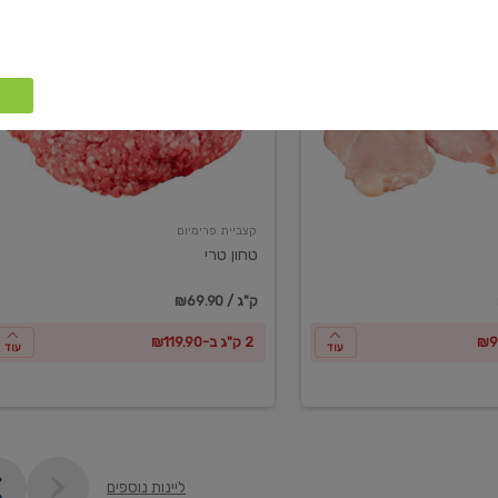
טחון
טרי
קצביית פרימיום
טחון טרי
₪69.90 / ק"ג
2 ק"ג ב-₪119.90
עוד
עוד
ליינות נוספים