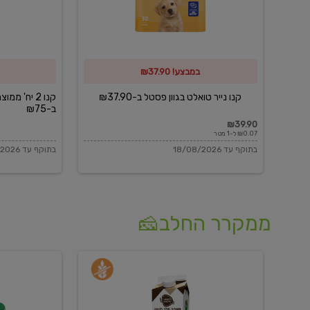
פסטל
כביסה
ב-₪37.90
וגיהוץ
של
במבצע! ₪37.90
כביסכל
ב-₪75
קנו נייר טואלט בגוון פסטל ב-₪37.90
קנו 2 יח' מ
ב-₪75
₪39.90
₪0.07 ל-1 מטר
בתוקף עד 18/08/2026
בתוקף עד 18/08/2026
ממקרר החלב🧀
משקה
בולגרית
חלב
מעודנת
בטעם
16%
וניל