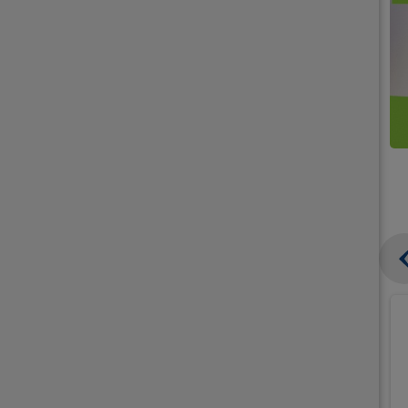
קנו
קנו
ממוצרי
2
תחליפי
יח'
חלב
אורז