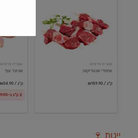
שיפודי
שניצל
אנטריקוט
עוף
קצביית פרימיום
קצביית פרימיום
שיפודי אנטריקוט
שניצל עוף
₪159.90 / ק"ג
₪54.90 / ק"ג
2 ק"ג ב-₪99.90
יינות 🍷