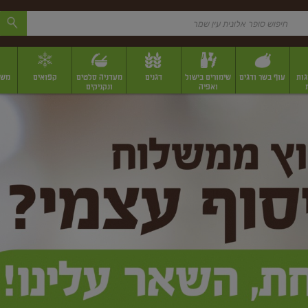
גות
עוף בשר ודגים
שימורים בישול
דגנים
מעדניה סלטים
קפואים
משק
ואפיה
ונקניקים
 יבשים ארוזים
פירות יבשים במשקל
תבלינים
תבלינים במשקל
תבלינים ארוז