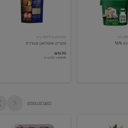
מחלבות גד
| 100 גרם
16%
פקורינו איטליאנו מגוררת
₪16.90
₪16.90 ל-100 גרם
למוצרים נוספים
קיווי
גידול