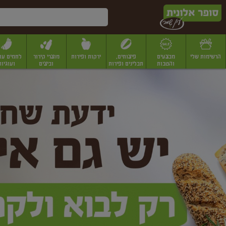
דלג לתוכן הראשי
דלג לתפריט התחתון
דלג לתפריט הקטגוריות
הרשימות שלי
מבצעים
פיצוחים,
ירקות ופירות
מוצרי קירור
לחמים עו
והטבות
תבלינים ופירות
וביצים
ועוגיות
ופר
יבשים
יצוחים, שקדים ואגוזים
פיצוחים במשקל
פיצוחים ארוזים
פירות יבשים
פירות
לונית
ין
מר
ף
בית