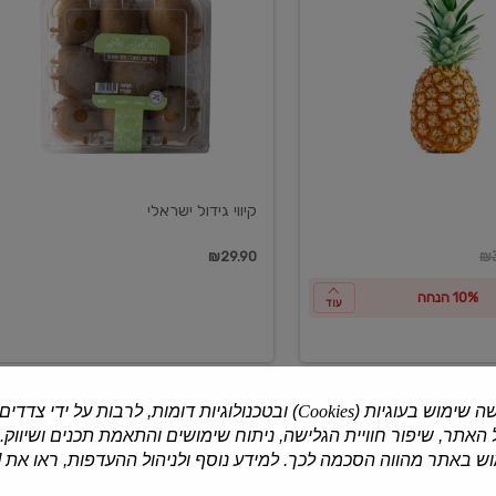
ישראלי
קיווי גידול ישראלי
ון
₪29.90
₪3
10% הנחה
עוד
ה שימוש בעוגיות (
Cookies
) ובטכנולוגיות דומות, לרבות על ידי צדדים
האתר, שיפור חוויית הגלישה, ניתוח שימושים והתאמת תכנים ושיווק.
למוצרים נוספים
 באתר מהווה הסכמה לכך. למידע נוסף ולניהול ההעדפות, ראו את [