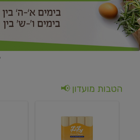
הטבות מועדון 📢
קנו
קנו
נייר
2
טואלט
יח'
בגוון
ממוצרי