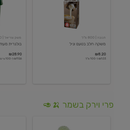
תנובה
| 800 מ"ל
משק צוריאל
| 250 גרם
משקה חלב בטעם וניל
בולגרית מעודנת 
₪28.90
₪8.20
₪1.03 ל-100 מ"ל
₪11.56 ל-100 גרם
פרי וירק בשמר 🍌🥑
מלפפון
אננס