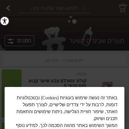
יצוחים במשקל
פיצוחים ארוזים
פירות יבשים ארוזים
פירות יבשים במשקל
תבלינים במשקל
תבלינים ארוזים
ירקות
עלים ועשבי תיבול
עלים ועשבי תיבול
estions.
מוצרים ואביזרים לשיער
מסננים
לא מצאתם ?
לחץ כאן
גרנייה
קולור נטורלס צבע שיער קבוע
חום טבעי 5
הוסיפו
באתר זה נעשה שימוש בעוגיות (
Cookies
) ובטכנולוגיות
דומות, לרבות על ידי צדדים שלישיים, לצורך תפעול
האתר, שיפור חוויית הגלישה, ניתוח שימושים והתאמת
מחיר מחירון
₪21.90
תכנים ושיווק.
המשך השימוש באתר מהווה הסכמה לכך. למידע נוסף
גרנייה