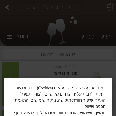
יצוחים במשקל
פיצוחים ארוזים
פירות יבשים ארוזים
פירות יבשים במשקל
תבלינים במשקל
תבלינים ארוזים
ירקות
עלים ועשבי תיבול
עלים ועשבי תיבול
estions.
מיצים ונקטרים
מסננים
לא מצאתם ?
לחץ כאן
מוגו מוגו
|
320 מ"ל
מוגו מוגו ליצי
הוסיפו
באתר זה נעשה שימוש בעוגיות (
Cookies
) ובטכנולוגיות
דומות, לרבות על ידי צדדים שלישיים, לצורך תפעול
מחיר מחירון
₪7.90
האתר, שיפור חוויית הגלישה, ניתוח שימושים והתאמת
2 ב-₪15
₪2.47 ל-100 מ"ל
תכנים ושיווק.
המשך השימוש באתר מהווה הסכמה לכך. למידע נוסף
נטורפוד
|
750 מ"ל