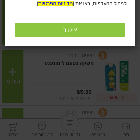
ולניהול ההעדפות, ראו את [
מדיניות הפרטיות
].
מיץ אננס אורגני
הוסיפו
אישור
מחיר מחירון
₪23.90
2 ב-₪42
₪3.19 ל-100 מ"ל
ספרינג
|
1 ליטר
משקה בטעם לימונענע
הוסיפו
מחיר מחירון
₪9.50
2 ב-₪15
₪0.95 ל-100 מ"ל
ספרינג
|
1.5 ליטר
ספרינג אגס תפוח סברס 1.5
כל המוצרים
בית
מבצעים
הרשימות שלי
עגלה
הוסיפו