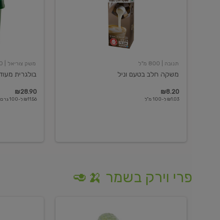
תנובה
| 800 מ"ל
משק צוריאל
| 250 גרם
משקה חלב בטעם וניל
בולגרית מעודנת 
₪28.90
₪8.20
₪1.03 ל-100 מ"ל
₪11.56 ל-100 גרם
פרי וירק בשמר 🍌🥑
מלפפון
אננס