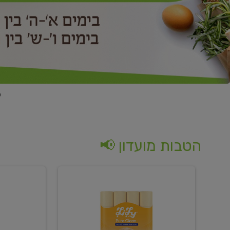
הטבות מועדון 📢
קנו
קנו
נייר
2
טואלט
יח'
בגוון
ממוצרי