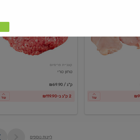
טחון
טרי
קצביית פרימיום
טחון טרי
₪69.90 / ק"ג
2 ק"ג ב-₪119.90
עוד
עוד
ליינות נוספים