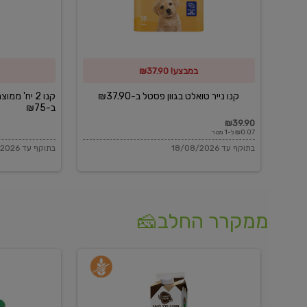
פסטל
כביסה
ב-₪37.90
וגיהוץ
של
במבצע! ₪37.90
כביסכל
ב-₪75
קנו נייר טואלט בגוון פסטל ב-₪37.90
קנו 2 יח' מ
ב-₪75
₪39.90
₪0.07 ל-1 מטר
בתוקף עד 18/08/2026
בתוקף עד 18/08/2026
ממקרר החלב🧀
משקה
בולגרית
חלב
מעודנת
בטעם
16%
וניל