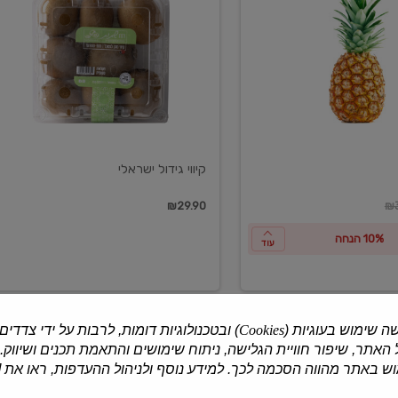
ישראלי
קיווי גידול ישראלי
ון
₪29.90
₪3
10% הנחה
עוד
ה שימוש בעוגיות (
Cookies
) ובטכנולוגיות דומות, לרבות על ידי צדדים
האתר, שיפור חוויית הגלישה, ניתוח שימושים והתאמת תכנים ושיווק.
למוצרים נוספים
 באתר מהווה הסכמה לכך. למידע נוסף ולניהול ההעדפות, ראו את [