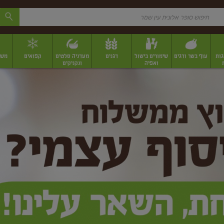
גות
עוף בשר ודגים
שימורים בישול
דגנים
מעדניה סלטים
קפואים
משק
ואפיה
ונקניקים
 יבשים ארוזים
פירות יבשים במשקל
תבלינים
תבלינים במשקל
תבלינים ארוז