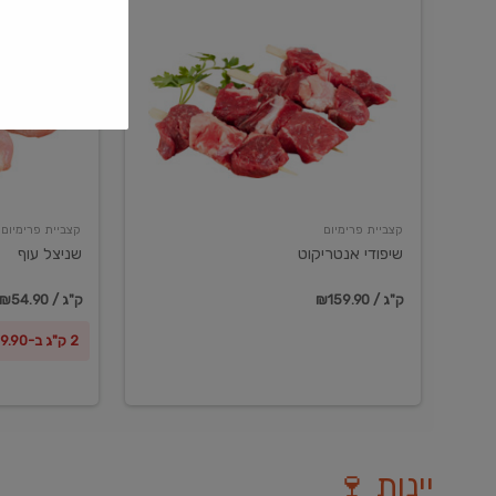
שיפודי
שניצל
אנטריקוט
עוף
קצביית פרימיום
קצביית פרימיום
שיפודי אנטריקוט
שניצל עוף
₪159.90 / ק"ג
₪54.90 / ק"ג
2 ק"ג ב-₪99.90
יינות 🍷