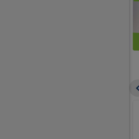
קנו
קנו
ממוצרי
2
תחליפי
יח'
חלב
אורז