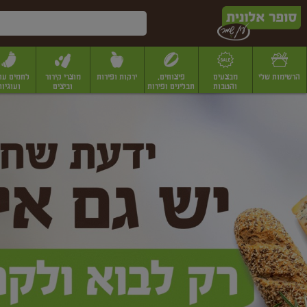
דלג לתוכן הראשי
דלג לתפריט התחתון
דלג לתפריט הקטגוריות
הרשימות שלי
מבצעים
פיצוחים,
ירקות ופירות
מוצרי קירור
לחמים עו
והטבות
תבלינים ופירות
וביצים
ועוגיות
ופר
יבשים
יצוחים, שקדים ואגוזים
פיצוחים במשקל
פיצוחים ארוזים
פירות יבשים
פירות
לונית
ין
מר
ף
בית