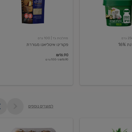
מחלבות גד
| 100 גרם
16%
פקורינו איטליאנו מגוררת
₪16.90
₪16.90 ל-100 גרם
למוצרים נוספים
קיווי
גידול