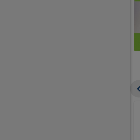
קנו
קנו
ממוצרי
2
תחליפי
יח'
חלב
אורז