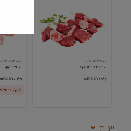
שיפודי
שניצל
אנטריקוט
עוף
קצביית פרימיום
קצביית פרימיום
שיפודי אנטריקוט
שניצל עוף
₪159.90 / ק"ג
₪54.90 / ק"ג
2 ק"ג ב-₪99.90
יינות 🍷