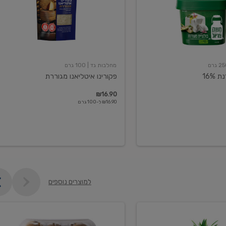
מחלבות גד
| 100 גרם
16%
פקורינו איטליאנו מגוררת
₪16.90
₪16.90 ל-100 גרם
למוצרים נוספים
קיווי
גידול