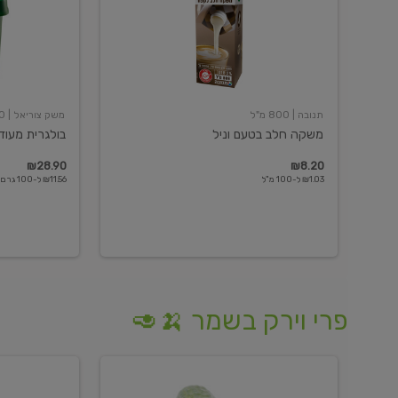
תנובה
| 800 מ"ל
משק צוריאל
| 250 גרם
משקה חלב בטעם וניל
בולגרית מעודנת 
₪28.90
₪8.20
₪1.03 ל-100 מ"ל
₪11.56 ל-100 גרם
פרי וירק בשמר 🍌🥑
מלפפון
אננס