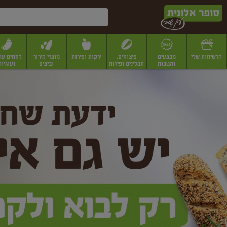
דלג לתוכן הראשי
דלג לתפריט התחתון
דלג לתפריט הקטגוריות
הרשימות שלי
מבצעים
פיצוחים,
ירקות ופירות
מוצרי קירור
לחמים עו
והטבות
תבלינים ופירות
וביצים
ועוגיות
ופר
יבשים
יצוחים, שקדים ואגוזים
פיצוחים במשקל
פיצוחים ארוזים
פירות יבשים
פירות
לונית
ין
מר
ף
בית