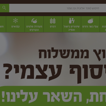
גות
עוף בשר ודגים
שימורים בישול
דגנים
מעדניה סלטים
קפואים
משק
ואפיה
ונקניקים
 יבשים ארוזים
פירות יבשים במשקל
תבלינים
תבלינים במשקל
תבלינים ארוז