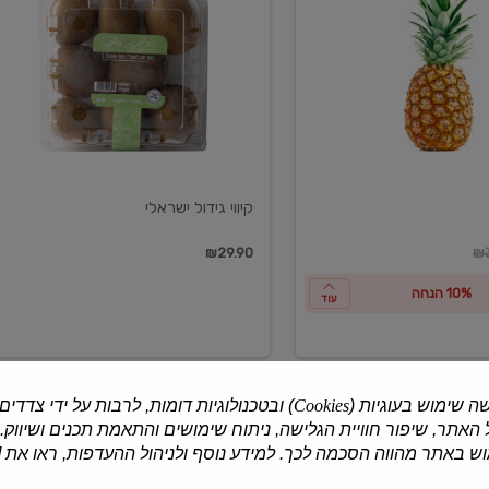
ישראלי
קיווי גידול ישראלי
ון
₪29.90
₪3
10% הנחה
עוד
ה שימוש בעוגיות (
Cookies
) ובטכנולוגיות דומות, לרבות על ידי צדדים
האתר, שיפור חוויית הגלישה, ניתוח שימושים והתאמת תכנים ושיווק.
למוצרים נוספים
 באתר מהווה הסכמה לכך. למידע נוסף ולניהול ההעדפות, ראו את [