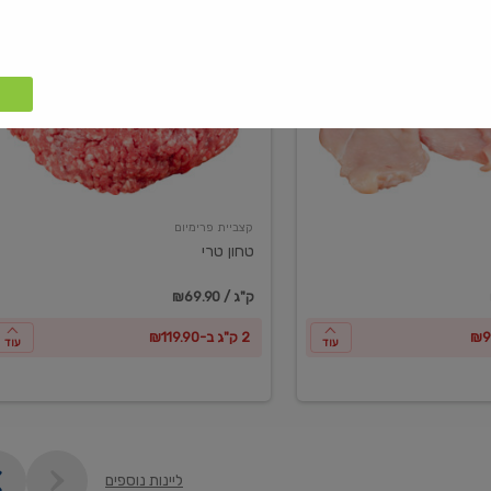
טחון
טרי
קצביית פרימיום
טחון טרי
₪69.90 / ק"ג
2 ק"ג ב-₪119.90
עוד
עוד
ליינות נוספים