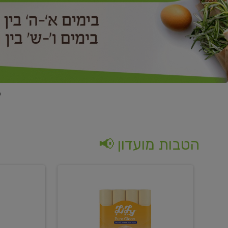
הטבות מועדון 📢
קנו
קנו
נייר
2
טואלט
יח'
בגוון
ממוצרי