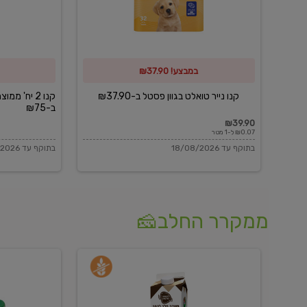
פסטל
כביסה
ב-₪37.90
וגיהוץ
של
במבצע! ₪37.90
כביסכל
ב-₪75
קנו נייר טואלט בגוון פסטל ב-₪37.90
קנו 2 יח' מ
ב-₪75
₪39.90
₪0.07 ל-1 מטר
בתוקף עד 18/08/2026
בתוקף עד 18/08/2026
ממקרר החלב🧀
משקה
בולגרית
חלב
מעודנת
בטעם
16%
וניל