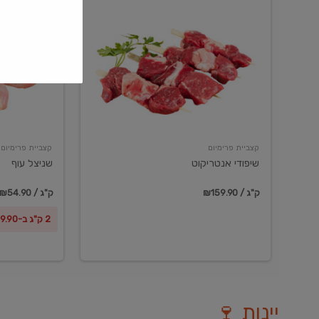
שיפודי
שניצל
אנטריקוט
עוף
קצביית פרימיום
קצביית פרימיום
שיפודי אנטריקוט
שניצל עוף
₪159.90 / ק"ג
₪54.90 / ק"ג
2 ק"ג ב-₪99.90
יינות 🍷