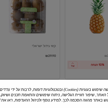
ישראלי
קיווי גידול ישראלי
ון
₪29.90
₪3
10% הנחה
עוד
ה שימוש בעוגיות (
Cookies
) ובטכנולוגיות דומות, לרבות על ידי צדדים
האתר, שיפור חוויית הגלישה, ניתוח שימושים והתאמת תכנים ושיווק.
למוצרים נוספים
 באתר מהווה הסכמה לכך. למידע נוסף ולניהול ההעדפות, ראו את [