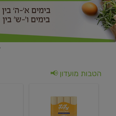
הטבות מועדון 📢
קנו
קנו
נייר
2
טואלט
יח'
בגוון
ממוצרי