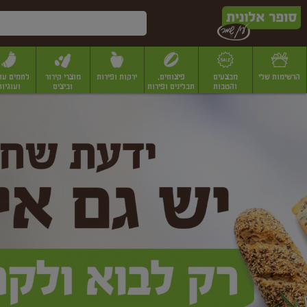
דלג לתוכן הראשי
דלג לתפריט התחתון
דלג לתפריט הקטגוריות
הרשימות שלי
מבצעים
פיצוחים,
ירקות ופירות
מוצרי קירור
לחמים עו
והטבות
תבלינים ופירות
וביצים
ועוגיות
ופר
יבשים
יצוחים, שקדים ואגוזים
פיצוחים במשקל
פיצוחים ארוזים
פירות יבשים
פירות
לונית
ין
מר
ף
בית