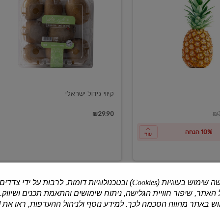
ישראלי
קיווי גידול ישראלי
ון
₪29.90
₪3
10% הנחה
עוד
ה שימוש בעוגיות (
Cookies
) ובטכנולוגיות דומות, לרבות על ידי צדדים
האתר, שיפור חוויית הגלישה, ניתוח שימושים והתאמת תכנים ושיווק.
למוצרים נוספים
 באתר מהווה הסכמה לכך. למידע נוסף ולניהול ההעדפות, ראו את [