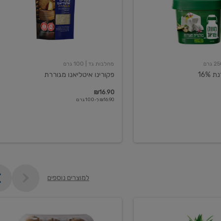
מחלבות גד
| 100 גרם
16%
פקורינו איטליאנו מגוררת
₪16.90
₪16.90 ל-100 גרם
למוצרים נוספים
קיווי
גידול