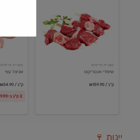
שיפודי
שניצל
אנטריקוט
עוף
קצביית פרימיום
קצביית פרימיום
שיפודי אנטריקוט
שניצל עוף
₪159.90 / ק"ג
₪54.90 / ק"ג
2 ק"ג ב-₪99.90
יינות 🍷