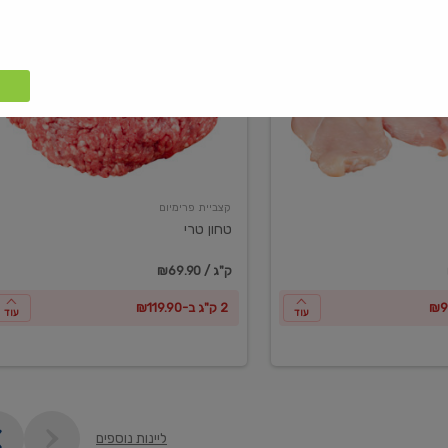
טחון
טרי
קצביית פרימיום
טחון טרי
₪69.90 / ק"ג
2 ק"ג ב-₪119.90
עוד
עוד
ליינות נוספים