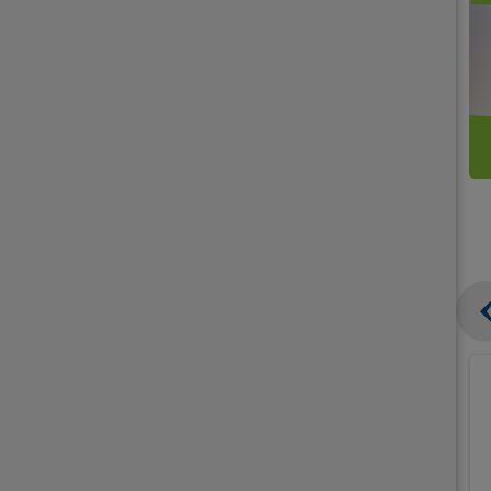
קנו
קנו
ממוצרי
2
תחליפי
יח'
חלב
אורז