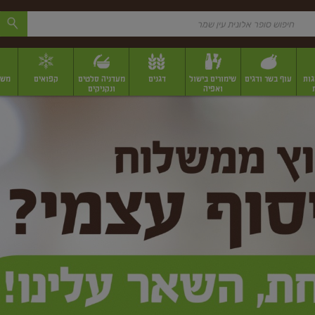
גות
עוף בשר ודגים
שימורים בישול
דגנים
מעדניה סלטים
קפואים
משק
ואפיה
ונקניקים
 יבשים ארוזים
פירות יבשים במשקל
תבלינים
תבלינים במשקל
תבלינים ארוז