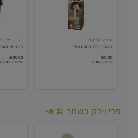
תנובה
| 800 מ"ל
משק צוריאל
| 250 גרם
משקה חלב בטעם וניל
בולגרית מעודנת 
₪28.90
₪8.20
₪1.03 ל-100 מ"ל
₪11.56 ל-100 גרם
פרי וירק בשמר 🍌🥑
מלפפון
אננס