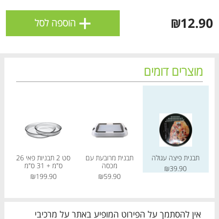
ולניהול ההעדפות, ראו את [
מדיניות הפרטיות
].
+
₪12.90
הוספה לסל
אישור
מוצרים דומים
מחיר מחירון
מחיר מחירון
מחיר
תבנית פיצה עגולה
תבנית מרובעת עם
סט 2 תבניות פאי 26
מכסה
ס"מ + 31 ס"מ
₪39.90
הטבות מועדון 📢
לכל המבצעים
₪199.90
₪59.90
מו
מו
מו
מו
מו
מו
מו
מו
מו
מו
מו
מו
מו
מו
מו
מו
מו
מו
מו
מו
כל המוצרים
בית
מבצעים
הרשימות שלי
עגלה
אין להסתמך על הפירוט המופיע באתר על מרכיבי