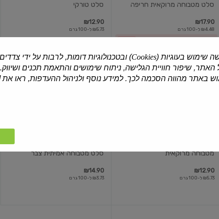
סלט מטבוחה מרוקאית חריפה
סלט טורקי
₪12.90
₪17.90
₪4.48 ל-100 גרם
₪5.73 ל-100 גרם
2 ב-₪22
עוד
ה שימוש בעוגיות (
Cookies
) ובטכנולוגיות דומות, לרבות על ידי צדדים
האתר, שיפור חוויית הגלישה, ניתוח שימושים והתאמת תכנים ושיווק.
מטבוחה
סלט
מרוקאית
מטבוחה
 באתר מהווה הסכמה לכך. למידע נוסף ולניהול ההעדפות, ראו את [
אמיתית
צבר
צבר
| 225 גרם
צבר
| 400 גרם
מטבוחה מרוקאית
סלט מטבוחה אמיתית צבר
₪14.90
₪12.90
₪5.73 ל-100 גרם
₪3.73 ל-100 גרם
גורמה