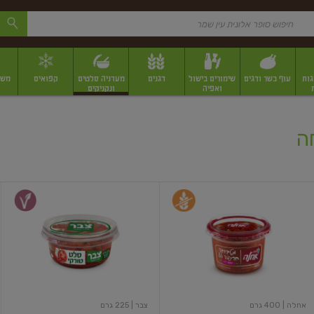
גות
עוף בשר ודגים
שימורים בישול
דגנים
מעדניה סלטים
קפואים
משק
ואפיה
ונקניקים
 יבשים ארוזים
פירות יבשים במשקל
תבלינים
תבלינים במשקל
תבלינים ארוז
ה
סלט
סלט
מטבוחה
טורקי
מרוקאית
חריפה
אחלה
| 400 גרם
צבר
| 225 גרם