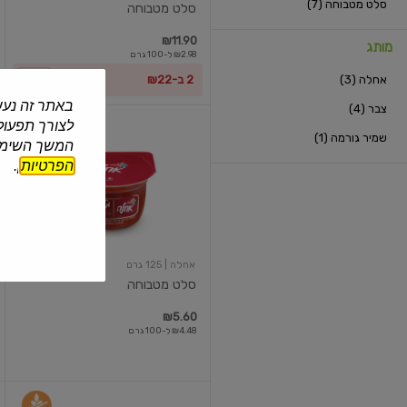
סלט מטבוחה (7)
סלט מטבוחה
₪11.90
מותג
₪2.98 ל-100 גרם
אחלה (3)
2 ב-₪22
עוד
באתר זה נעש
צבר (4)
לצורך תפעול 
סלט
שמיר גורמה (1)
מטבוחה
המשך השימוש
הפרטיות
].
אחלה
| 125 גרם
סלט מטבוחה
₪5.60
₪4.48 ל-100 גרם
סלט