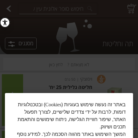
יצוחים במשקל
פיצוחים ארוזים
פירות יבשים ארוזים
פירות יבשים במשקל
תבלינים במשקל
תבלינים ארוזים
ירקות
עלים ועשבי תיבול
עלים ועשבי תיבול
estions.
תה וחליטות
מסננים
לא מצאתם ?
לחץ כאן
ויסוצקי
|
50 גרם
חליטה גלילית 25 יח'
הוסיפו
באתר זה נעשה שימוש בעוגיות (
Cookies
) ובטכנולוגיות
דומות, לרבות על ידי צדדים שלישיים, לצורך תפעול
מחיר מבצע
₪21.90
₪17.90
האתר, שיפור חוויית הגלישה, ניתוח שימושים והתאמת
במבצע! ₪17.90
₪43.80 ל-100 גרם
תכנים ושיווק.
המשך השימוש באתר מהווה הסכמה לכך. למידע נוסף
ויסוצקי