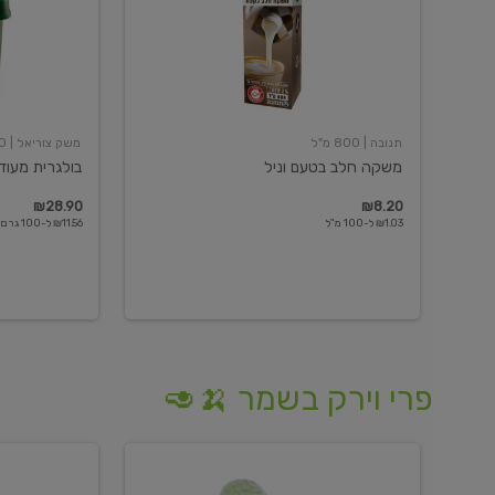
תנובה
| 800 מ"ל
משק צוריאל
| 250 גרם
משקה חלב בטעם וניל
בולגרית מעודנת 
₪28.90
₪8.20
₪1.03 ל-100 מ"ל
₪11.56 ל-100 גרם
פרי וירק בשמר 🍌🥑
מלפפון
אננס