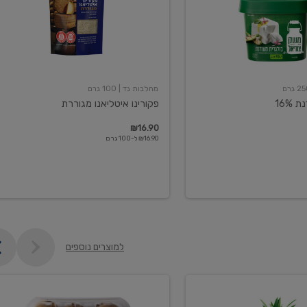
מחלבות גד
| 100 גרם
16%
פקורינו איטליאנו מגוררת
₪16.90
₪16.90 ל-100 גרם
למוצרים נוספים
קיווי
גידול