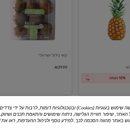
ישראלי
קיווי גידול ישראלי
ון
₪29.90
₪3
10% הנחה
עוד
ה שימוש בעוגיות (
Cookies
) ובטכנולוגיות דומות, לרבות על ידי צדדים
האתר, שיפור חוויית הגלישה, ניתוח שימושים והתאמת תכנים ושיווק.
למוצרים נוספים
 באתר מהווה הסכמה לכך. למידע נוסף ולניהול ההעדפות, ראו את [