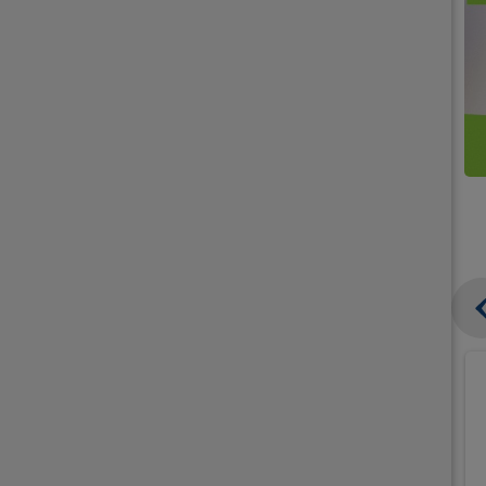
קנו
קנו
ממוצרי
2
תחליפי
יח'
חלב
אורז