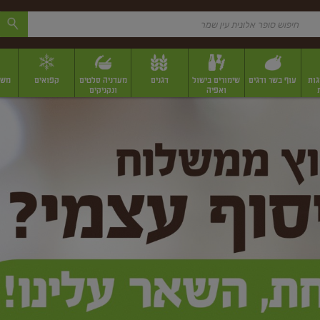
גות
עוף בשר ודגים
שימורים בישול
דגנים
מעדניה סלטים
קפואים
משק
ואפיה
ונקניקים
 יבשים ארוזים
פירות יבשים במשקל
תבלינים
תבלינים במשקל
תבלינים ארוז