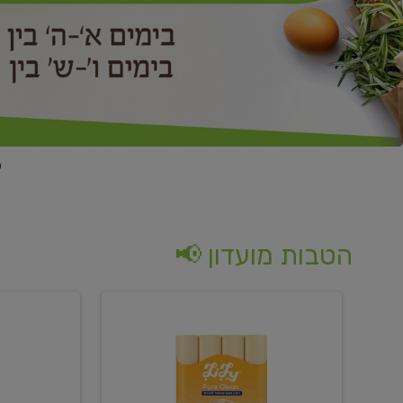
הטבות מועדון 📢
קנו
קנו
נייר
2
טואלט
יח'
בגוון
ממוצרי