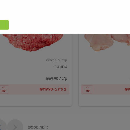
טחון
טרי
קצביית פרימיום
טחון טרי
₪69.90 / ק"ג
2 ק"ג ב-₪119.90
עוד
עוד
ליינות נוספים