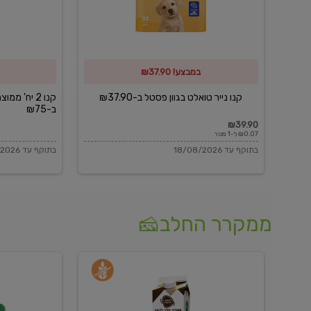
פסטל
כביסה
ב-₪37.90
וגיהוץ
של
במבצע! ₪37.90
כביסכל
ב-₪75
קנו נייר טואלט בגוון פסטל ב-₪37.90
קנו 2 יח' מ
ב-₪75
₪39.90
₪0.07 ל-1 מטר
בתוקף עד 18/08/2026
בתוקף עד 18/08/2026
ממקרר החלב🧀
משקה
בולגרית
חלב
מעודנת
בטעם
16%
וניל