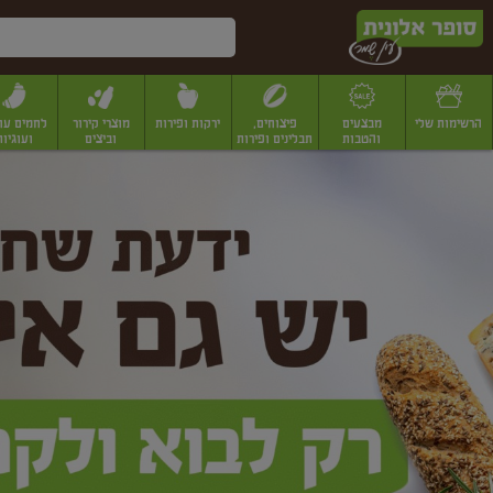
דלג לתוכן הראשי
דלג לתפריט התחתון
דלג לתפריט הקטגוריות
הרשימות שלי
מבצעים
פיצוחים,
ירקות ופירות
מוצרי קירור
לחמים עו
והטבות
תבלינים ופירות
וביצים
ועוגיות
ופר
יבשים
יצוחים, שקדים ואגוזים
פיצוחים במשקל
פיצוחים ארוזים
פירות יבשים
פירות
לונית
ין
מר
ף
בית