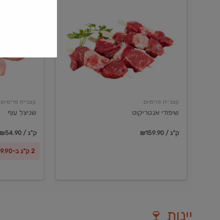
שיפודי
שניצל
אנטריקוט
עוף
קצביית פרימיום
קצביית פרימיום
שיפודי אנטריקוט
שניצל עוף
₪159.90 / ק"ג
₪54.90 / ק"ג
2 ק"ג ב-₪99.90
יינות 🍷