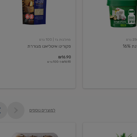
מחלבות גד
| 100 גרם
16%
פקורינו איטליאנו מגוררת
₪16.90
₪16.90 ל-100 גרם
למוצרים נוספים
קיווי
גידול