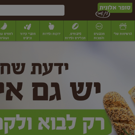
דלג לתוכן הראשי
דלג לתפריט התחתון
דלג לתפריט הקטגוריות
הרשימות שלי
מבצעים
פיצוחים,
ירקות ופירות
מוצרי קירור
לחמים עו
והטבות
תבלינים ופירות
וביצים
ועוגיות
ופר
יבשים
יצוחים, שקדים ואגוזים
פיצוחים במשקל
פיצוחים ארוזים
פירות יבשים
פירות
לונית
ין
מר
ף
בית