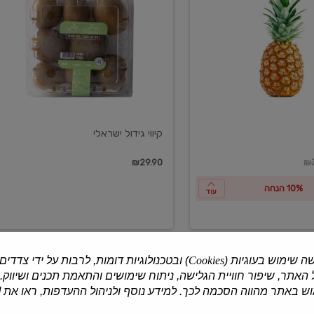
ישראלי
קיווי גידול ישראלי
ון
₪29.90
₪3
10% הנחה
עוד
ה שימוש בעוגיות (
Cookies
) ובטכנולוגיות דומות, לרבות על ידי צדדים
האתר, שיפור חוויית הגלישה, ניתוח שימושים והתאמת תכנים ושיווק.
למוצרים נוספים
 באתר מהווה הסכמה לכך. למידע נוסף ולניהול ההעדפות, ראו את [