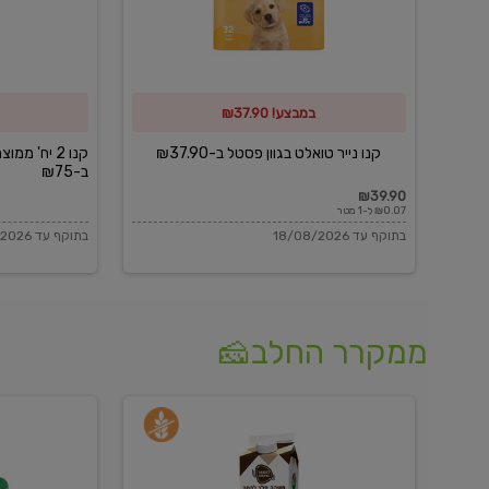
פסטל
כביסה
ב-₪37.90
וגיהוץ
של
במבצע! ₪37.90
כביסכל
ב-₪75
קנו נייר טואלט בגוון פסטל ב-₪37.90
קנו 2 יח' מ
ב-₪75
₪39.90
₪0.07 ל-1 מטר
בתוקף עד 18/08/2026
בתוקף עד 18/08/2026
ממקרר החלב🧀
משקה
בולגרית
חלב
מעודנת
בטעם
16%
וניל