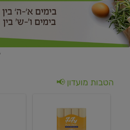
הטבות מועדון 📢
קנו
קנו
נייר
2
טואלט
יח'
בגוון
ממוצרי