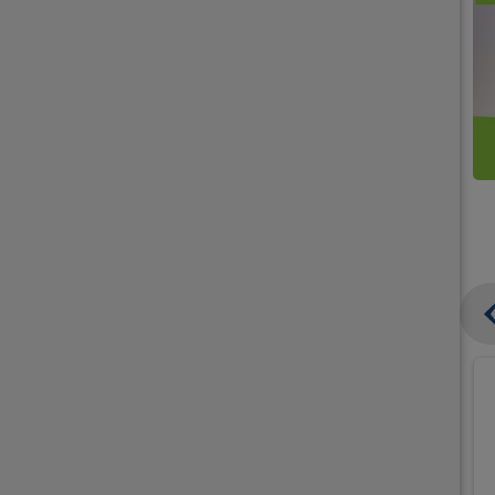
קנו
קנו
ממוצרי
2
תחליפי
יח'
חלב
אורז