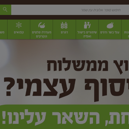
גות
עוף בשר ודגים
שימורים בישול
דגנים
מעדניה סלטים
קפואים
משק
ואפיה
ונקניקים
 יבשים ארוזים
פירות יבשים במשקל
תבלינים
תבלינים במשקל
תבלינים ארוז