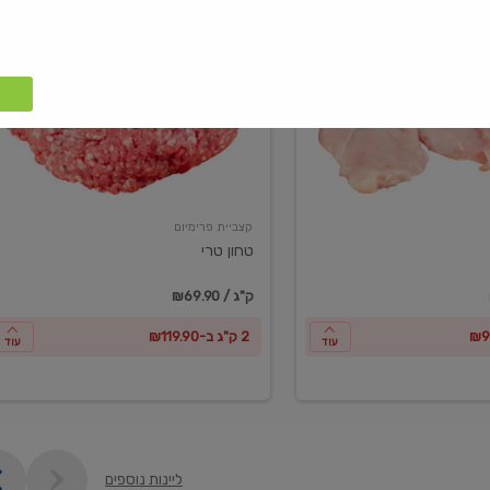
טחון
טרי
קצביית פרימיום
טחון טרי
₪69.90 / ק"ג
2 ק"ג ב-₪119.90
עוד
עוד
ליינות נוספים