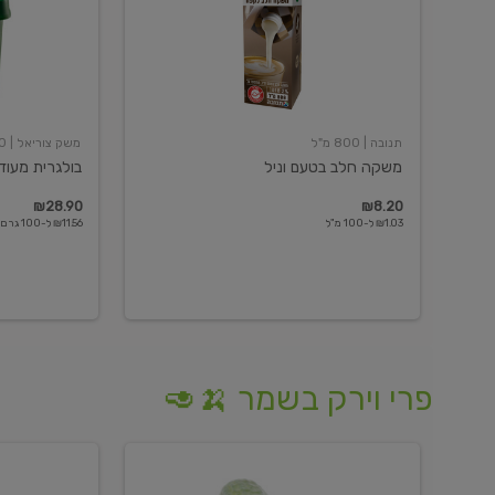
תנובה
| 800 מ"ל
משק צוריאל
| 250 גרם
משקה חלב בטעם וניל
בולגרית מעודנת 
₪28.90
₪8.20
₪1.03 ל-100 מ"ל
₪11.56 ל-100 גרם
פרי וירק בשמר 🍌🥑
מלפפון
אננס