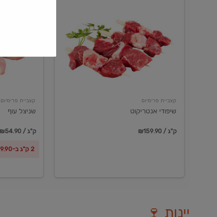
שיפודי
שניצל
אנטריקוט
עוף
קצביית פרימיום
קצביית פרימיום
שיפודי אנטריקוט
שניצל עוף
₪159.90 / ק"ג
₪54.90 / ק"ג
2 ק"ג ב-₪99.90
יינות 🍷