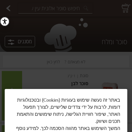
יצוחים במשקל
פיצוחים ארוזים
פירות יבשים ארוזים
פירות יבשים במשקל
תבלינים במשקל
תבלינים ארוזים
ירקות
עלים ועשבי תיבול
עלים ועשבי תיבול
estions.
סוכר ומלח
מסננים
לא מצאתם ?
לחץ כאן
סוגת
|
1 ק"ג
סוכר לבן
הוסיפו
באתר זה נעשה שימוש בעוגיות (
Cookies
) ובטכנולוגיות
דומות, לרבות על ידי צדדים שלישיים, לצורך תפעול
מחיר מחירון
₪5.90
האתר, שיפור חוויית הגלישה, ניתוח שימושים והתאמת
₪0.59 ל-100 גרם
תכנים ושיווק.
המשך השימוש באתר מהווה הסכמה לכך. למידע נוסף
סלית
|
1 ק"ג