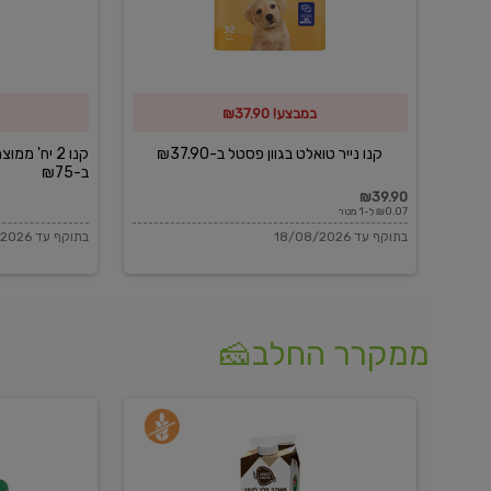
פסטל
כביסה
ב-₪37.90
וגיהוץ
של
במבצע! ₪37.90
כביסכל
ב-₪75
קנו נייר טואלט בגוון פסטל ב-₪37.90
קנו 2 יח' מ
ב-₪75
₪39.90
₪0.07 ל-1 מטר
בתוקף עד 18/08/2026
בתוקף עד 18/08/2026
ממקרר החלב🧀
משקה
בולגרית
חלב
מעודנת
בטעם
16%
וניל