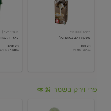
תנובה
| 800 מ"ל
משק צוריאל
| 250 גרם
משקה חלב בטעם וניל
בולגרית מעודנת 
₪28.90
₪8.20
₪1.03 ל-100 מ"ל
₪11.56 ל-100 גרם
פרי וירק בשמר 🍌🥑
מלפפון
אננס