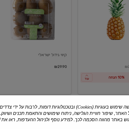
ישראלי
קיווי גידול ישראלי
ון
₪29.90
₪3
10% הנחה
עוד
ה שימוש בעוגיות (
Cookies
) ובטכנולוגיות דומות, לרבות על ידי צדדים
האתר, שיפור חוויית הגלישה, ניתוח שימושים והתאמת תכנים ושיווק.
למוצרים נוספים
 באתר מהווה הסכמה לכך. למידע נוסף ולניהול ההעדפות, ראו את [