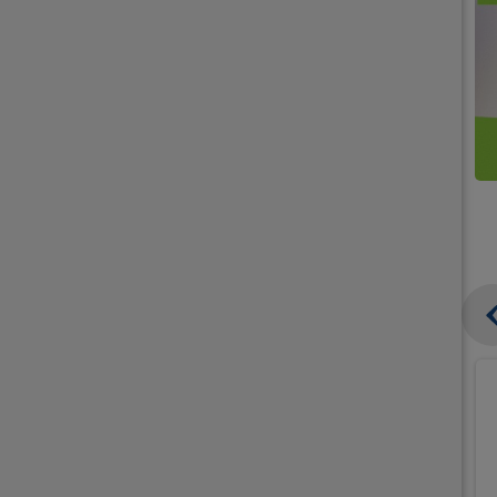
קנו
קנו
ממוצרי
2
תחליפי
יח'
חלב
אורז