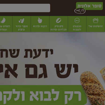
דלג לתוכן הראשי
דלג לתפריט התחתון
דלג לתפריט הקטגוריות
הרשימות שלי
מבצעים
פיצוחים,
ירקות ופירות
מוצרי קירור
לחמים עו
והטבות
תבלינים ופירות
וביצים
ועוגיות
ופר
יבשים
יצוחים, שקדים ואגוזים
פיצוחים במשקל
פיצוחים ארוזים
פירות יבשים
פירות
לונית
ין
מר
ף
בית