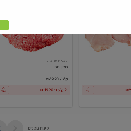
טחון
טרי
קצביית פרימיום
טחון טרי
₪69.90 / ק"ג
2 ק"ג ב-₪119.90
עוד
עוד
ליינות נוספים