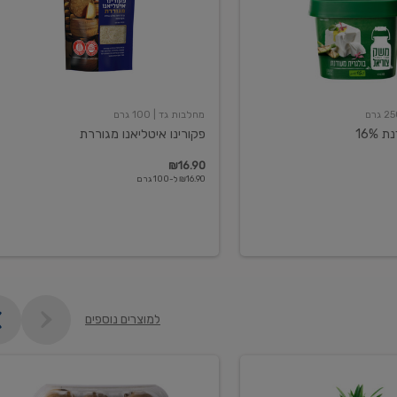
מחלבות גד
| 100 גרם
16%
פקורינו איטליאנו מגוררת
₪16.90
₪16.90 ל-100 גרם
למוצרים נוספים
קיווי
גידול