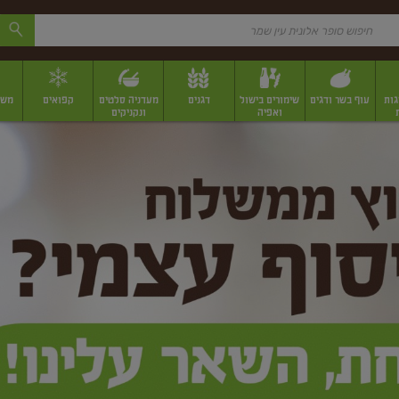
גות
עוף בשר ודגים
שימורים בישול
דגנים
מעדניה סלטים
קפואים
משק
ואפיה
ונקניקים
 יבשים ארוזים
פירות יבשים במשקל
תבלינים
תבלינים במשקל
תבלינים ארוז