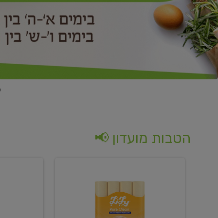
הטבות מועדון 📢
קנו
קנו
נייר
2
טואלט
יח'
בגוון
ממוצרי