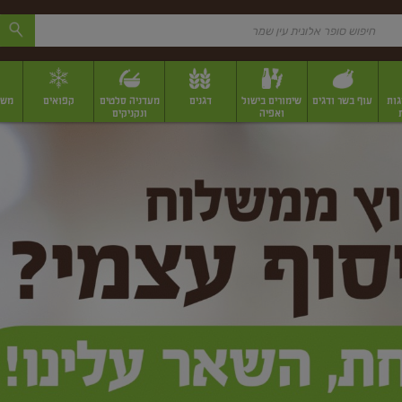
גות
עוף בשר ודגים
שימורים בישול
דגנים
מעדניה סלטים
קפואים
משק
ואפיה
ונקניקים
 יבשים ארוזים
פירות יבשים במשקל
תבלינים
תבלינים במשקל
תבלינים ארוז