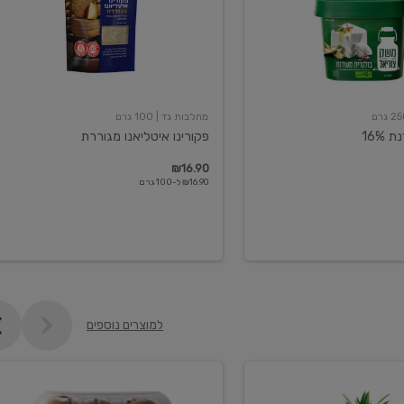
מחלבות גד
| 100 גרם
16%
פקורינו איטליאנו מגוררת
₪16.90
₪16.90 ל-100 גרם
למוצרים נוספים
קיווי
גידול