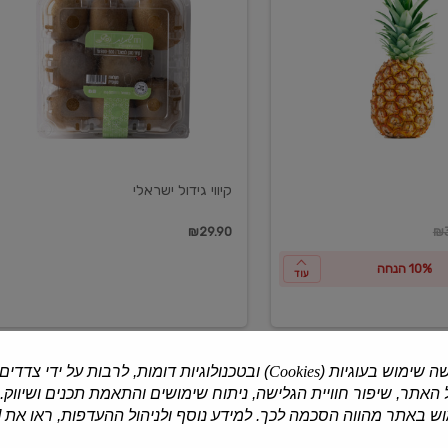
ישראלי
קיווי גידול ישראלי
ון
₪29.90
₪3
10% הנחה
עוד
ה שימוש בעוגיות (
Cookies
) ובטכנולוגיות דומות, לרבות על ידי צדדים
האתר, שיפור חוויית הגלישה, ניתוח שימושים והתאמת תכנים ושיווק.
למוצרים נוספים
 באתר מהווה הסכמה לכך. למידע נוסף ולניהול ההעדפות, ראו את [