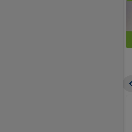
קנו
קנו
ממוצרי
2
תחליפי
יח'
חלב
אורז