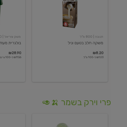
תנובה
| 800 מ"ל
משק צוריאל
| 250 גרם
משקה חלב בטעם וניל
בולגרית מעודנת 
₪28.90
₪8.20
₪1.03 ל-100 מ"ל
₪11.56 ל-100 גרם
פרי וירק בשמר 🍌🥑
מלפפון
אננס