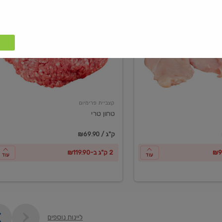
טחון
טרי
קצביית פרימיום
טחון טרי
₪69.90 / ק"ג
2 ק"ג ב-₪119.90
עוד
עוד
ליינות נוספים