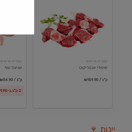
שיפודי
שניצל
אנטריקוט
עוף
קצביית פרימיום
קצביית פרימיום
שיפודי אנטריקוט
שניצל עוף
₪159.90 / ק"ג
₪54.90 / ק"ג
2 ק"ג ב-₪99.90
יינות 🍷