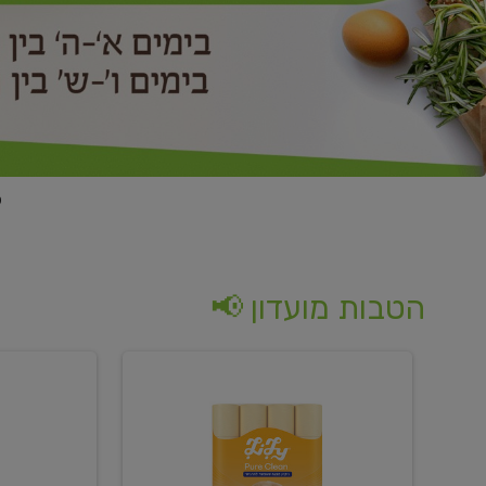
הטבות מועדון 📢
קנו
קנו
נייר
2
טואלט
יח'
בגוון
ממוצרי