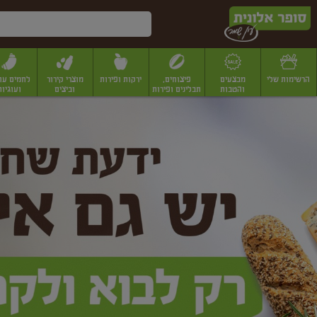
דלג לתוכן הראשי
דלג לתפריט התחתון
דלג לתפריט הקטגוריות
הרשימות שלי
מבצעים
פיצוחים,
ירקות ופירות
מוצרי קירור
לחמים עו
והטבות
תבלינים ופירות
וביצים
ועוגיות
ופר
יבשים
יצוחים, שקדים ואגוזים
פיצוחים במשקל
פיצוחים ארוזים
פירות יבשים
פירות
לונית
ין
מר
ף
בית