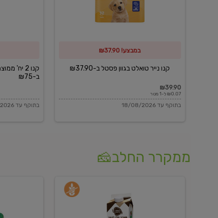
פסטל
כביסה
ב-₪37.90
וגיהוץ
של
במבצע! ₪37.90
כביסכל
ב-₪75
קנו נייר טואלט בגוון פסטל ב-₪37.90
קנו 2 יח' מ
ב-₪75
₪39.90
₪0.07 ל-1 מטר
בתוקף עד 18/08/2026
בתוקף עד 18/08/2026
ממקרר החלב🧀
משקה
בולגרית
חלב
מעודנת
בטעם
16%
וניל