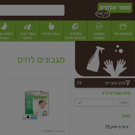
דלג לתוכן הראשי
דלג לתפריט התחתון
דלג לתפריט הקטגוריות
הרשימות שלי
מבצעים
פיצוחים,
ירקות ופירות
מוצרי קירור
לחמים עו
והטבות
תבלינים ופירות
וביצים
ועוגיות
יבשים
יצוחים, שקדים ואגוזים
פיצוחים במשקל
פיצוחים ארוזים
פירות יבשים
פירות
מגבונים לחים
סינון מוצרים
מגבונים
לחים
מיינו מוצרים ע"פ
ללא
בישום
בחרו
4
יחידות
מותג
בייבי בייסיק (1)
האגיס
| 4×56 יח'