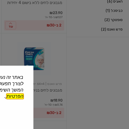
האגיס (6)
מגבונים לחים ללא בישום 4 יחידות
כביסכל (1)
₪23.90
₪1.07 ל-10 יח'
סופטקר (2)
2 ב-₪30
עוד
פרש וואנס (2)
מגבונים
לחים
בניחוח
עדין
באתר זה נעש
לצורך תפעול 
פרש וואנס
| 4×64 יח'
המשך השימוש
מגבונים לחים בניחוח עדין
הפרטיות
].
₪18.90
₪0.74 ל-10 יח'
2 ב-₪30
עוד
מגבונים