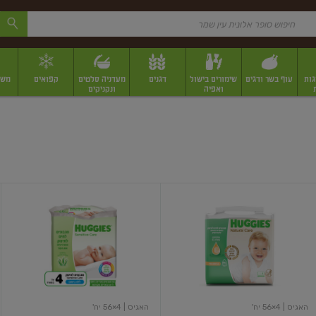
גות
עוף בשר ודגים
שימורים בישול
דגנים
מעדניה סלטים
קפואים
משק
ואפיה
ונקניקים
 יבשים ארוזים
פירות יבשים במשקל
תבלינים
תבלינים במשקל
תבלינים ארוז
נטורל
מגבונים
קר
לחים
מגבונים
לתינוק
לתינוק
לעור
לעור
רגיש
עדין
ללא
בבישום
בישום
עדין
4
יחידות
האגיס
| 4×56 יח'
האגיס
| 4×56 יח'