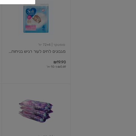
לחים
לעור
רגיש
בניחוח
עדין
4
יח'
סופטקר
| 4×72 יח'
מגבונים לחים לעור רגיש בניחוח...
₪19.90
₪0.69 ל-10 יח'
מגבונים
פרוביוטים
לניקוי
כללי