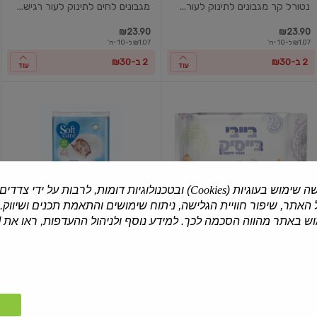
נטורל קר מגבונים לתינוק לעור...
מגבונים לחים לתינוק לעור רגיש...
₪23.90
₪23.90
₪1.07 ל-10 יח'
₪1.07 ל-10 יח'
2 ב-₪30
2 ב-₪30
עוד
עוד
בייבי
מגבונים
ביסיק
לחים
מגבונים
לעור
רגיש
ללא
בישום
4
יח'
ה שימוש בעוגיות (
Cookies
) ובטכנולוגיות דומות, לרבות על ידי צדדים
האתר, שיפור חוויית הגלישה, ניתוח שימושים והתאמת תכנים ושיווק.
בייבי בייסיק
| 72 יח'
סופטקר
| 4×72 יח'
 באתר מהווה הסכמה לכך. למידע נוסף ולניהול ההעדפות, ראו את [
בייבי ביסיק מגבונים
מגבונים לחים לעור רגיש ללא בי...
₪19.90
₪3.90
₪0.54 ל-10 יח'
₪0.69 ל-10 יח'
שלישיית
מגבונים